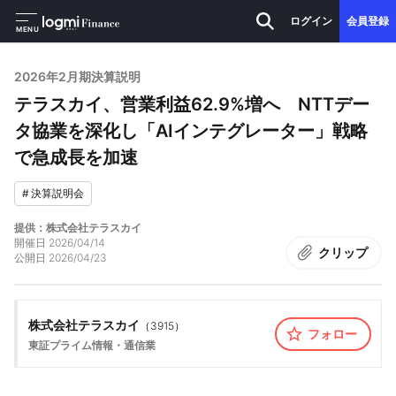
ログイン
会員登録
MENU
2026年2月期決算説明
テラスカイ、営業利益62.9%増へ NTTデー
タ協業を深化し「AIインテグレーター」戦略
で急成長を加速
#
決算説明会
提供：株式会社テラスカイ
開催日
2026/04/14
クリップ
公開日
2026/04/23
株式会社テラスカイ
（
3915
）
フォロー
東証プライム
情報・通信業