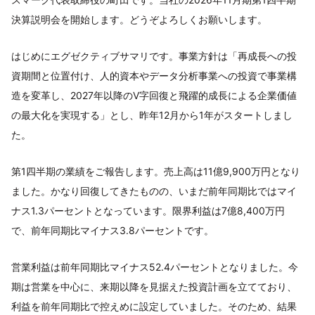
決算説明会を開始します。どうぞよろしくお願いします。
はじめにエグゼクティブサマリです。事業方針は「再成長への投
資期間と位置付け、人的資本やデータ分析事業への投資で事業構
造を変革し、2027年以降のV字回復と飛躍的成長による企業価値
の最大化を実現する」とし、昨年12月から1年がスタートしまし
た。
第1四半期の業績をご報告します。売上高は11億9,900万円となり
ました。かなり回復してきたものの、いまだ前年同期比ではマイ
ナス1.3パーセントとなっています。限界利益は7億8,400万円
で、前年同期比マイナス3.8パーセントです。
営業利益は前年同期比マイナス52.4パーセントとなりました。今
期は営業を中心に、来期以降を見据えた投資計画を立てており、
利益を前年同期比で控えめに設定していました。そのため、結果