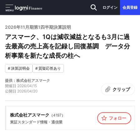
ログイン
会員登録
MENU
2026年11月期第1四半期決算説明
アスマーク、1Qは減収減益となるも3月に過
去最高の売上高を記録し回復基調 データ分
析事業を新たな成長の柱へ
#
決算説明会
#
質疑応答あり
提供：株式会社アスマーク
開催日
2026/04/15
クリップ
公開日
2026/04/20
株式会社アスマーク
（
4197
）
フォロー
東証スタンダード
情報・通信業