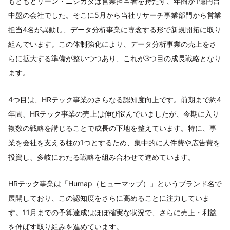
もともとリーン・ニシカタは営業担当者を持たず、年商が1億円台
中盤の会社でした。そこに5月から当社リサーチ事業部門から営業
担当4名が異動し、データ分析事業に専念する形で新規開拓に取り
組んでいます。この体制強化により、データ分析事業の売上をさ
らに拡大する準備が整いつつあり、これが3つ目の成長戦略となり
ます。
4つ目は、HRテック事業のさらなる認知度向上です。前期まで約4
年間、HRテック事業の売上は伸び悩んでいましたが、今期に入り
複数の戦略を講じることで成長の下地を整えています。特に、事
業を会社を支える柱の1つとするため、集中的に人件費や広告費を
投資し、多岐にわたる戦略を組み合わせて進めています。
HRテック事業は「Humap（ヒューマップ）」というブランド名で
展開しており、この認知度をさらに高めることに注力していま
す。11月までの予算達成はほぼ確実な状況で、さらに売上・利益
を伸ばす取り組みを進めています。