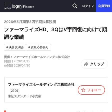
ログイン
会員登録
MENU
2026年5月期第3四半期決算説明
ファーマライズHD、3QはV字回復に向けて順
調な業績
#
決算説明会
#
質疑応答あり
提供：ファーマライズホールディングス株式会社
開催日
2026/04/10
クリップ
公開日
2026/04/20
ファーマライズホールディングス株式会社
フォロー
（
2796
）
東証スタンダード
小売業