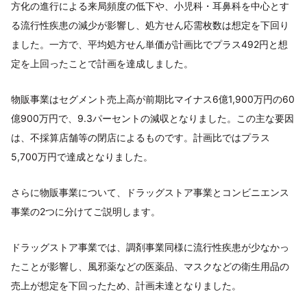
方化の進行による来局頻度の低下や、小児科・耳鼻科を中心とす
る流行性疾患の減少が影響し、処方せん応需枚数は想定を下回り
ました。一方で、平均処方せん単価が計画比でプラス492円と想
定を上回ったことで計画を達成しました。
物販事業はセグメント売上高が前期比マイナス6億1,900万円の60
億900万円で、9.3パーセントの減収となりました。この主な要因
は、不採算店舗等の閉店によるものです。計画比ではプラス
5,700万円で達成となりました。
さらに物販事業について、ドラッグストア事業とコンビニエンス
事業の2つに分けてご説明します。
ドラッグストア事業では、調剤事業同様に流行性疾患が少なかっ
たことが影響し、風邪薬などの医薬品、マスクなどの衛生用品の
売上が想定を下回ったため、計画未達となりました。