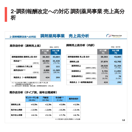
2-調剤報酬改定への対応 調剤薬局事業 売上高分
析