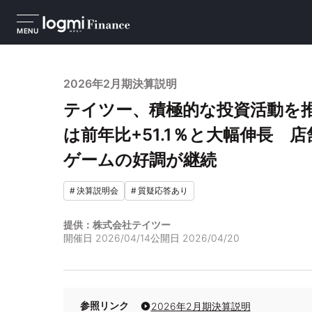
MENU
2026年2月期決算説明
テイツー、積極的な投資活動を
は前年比+51.1％と大幅伸長 
ゲームの好調が継続
#
決算説明会
#
質疑応答あり
提供：株式会社テイツー
開催日
2026/04/14
公開日
2026/04/20
参照リンク
2026年2月期決算説明