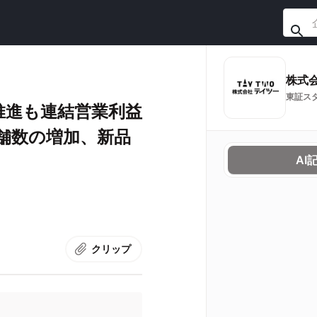
株式
東証ス
推進も連結営業利益
店舗数の増加、新品
AI
クリップ