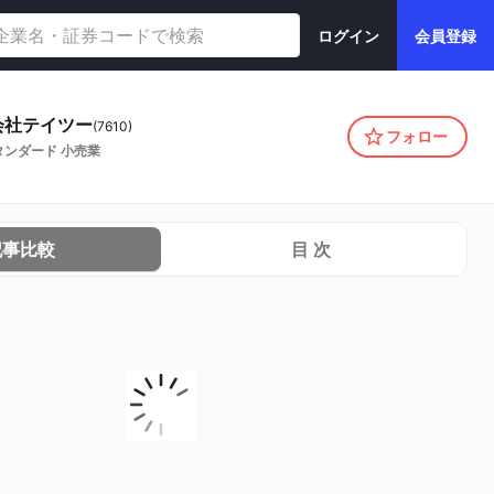
ログイン
会員登録
会社テイツー
(
7610
)
フォロー
タンダード
小売業
記事比較
目 次