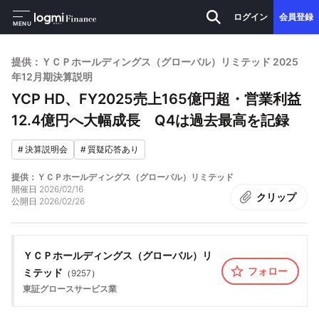
ログイン
会員登録
MENU
提供：ＹＣＰホールディングス（グローバル）リミテッド 2025
年12月期決算説明
YCP HD、FY2025売上165億円超・営業利益
12.4億円へ大幅成長 Q4は過去最高を記録
#
決算説明会
#
質疑応答あり
提供：ＹＣＰホールディングス（グローバル）リミテッド
開催日
2026/02/16
クリップ
公開日
2026/02/26
ＹＣＰホールディングス（グローバル）リ
フォロー
ミテッド
（
9257
）
東証グロース
サービス業