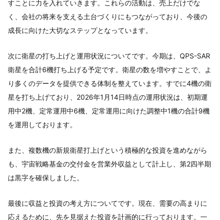
すことに力を入れていきます。これらの活動は、売上だけでな
く、会社の将来を支える土台づくりにもつながっており、今後の
成長に向けた大切なステップとなっています。
次に衛星の打ち上げと運用状況についてです。今期は、QPS-SAR
衛星を合計6機打ち上げる予定です。衛星の数を増やすことで、よ
り多くのデータを提供できる体制を整えています。すでに4機の衛
星を打ち上げており、2026年1月14日時点の運用状況は、初期運
用中2機、定常運用中6機、定常運用に向けた調整中1機の合計9機
を運用しております。
また、複数機の新規衛星打上げという積極的な投資を進めながら
も、宇宙戦略基金の交付金を営業外収益として計上し、第2四半期
は黒字を確保しました。
最後に収益と投資の考え方についてです。現在、需要の高まりに
応えるために、先を見据えた投資を計画的に行っております。一