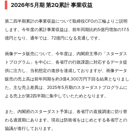
2026年5月期 第2Q累計 事業収益
第二四半期累計の事業収益について取締役CFOの三輪よりご説明
します。今年度の累計事業収益は、前年同期比約5億円増加の17.5
億円となり、通年では、72億円になる見通しです。
画像データ販売について、今年度は、内閣府主導の「スターダス
トプログラム」を中心に、各省庁の行政課題に対応するデータ提
供に注力し、当初想定の進捗を達成しておりますが、画像データ
販売の売上高は前年同期を約3億4,300万円下回る結果となりまし
た。主な売上差異は、2025年5月期のスターダストプログラムに
よる売上が第2四半期に集中していたためとなります。
また、内閣府のスターダスト予算は、各省庁の直接調達に切り替
わる過渡期にあります。現在は防衛省をはじめとする各省庁との
協議が進行しております。