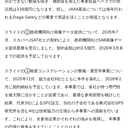
示ができない数値を除き、補助金を加えた事業収益ベースでの受
注残は338億円になります。但し、JAXA基金については毎年行わ
れるStage Gateなどの審査で承認を頂くことが前提となります。
スライドの②政府機関向け画像データ提供について、2025年7
月、スカパーJSAT社との契約により、政府機関向けSAR画像デー
タ提供業務を受注しました。契約金額は約3.5億円、2026年3月末
までの提供を予定しております。
スライドの③衛星コンステレーションの整備・運営等事業につい
て、2025年12月、協力会社6社とともに本件を落札し、2026年2
月に契約締結を予定しています。本事業では、各社が持つ専門性
を最大限に活かすことが必要であり、最適な参画形態を検討した
結果、代表3社によるSPC設立、当社の子会社である株式会社QPS
研究所を含む4社は技術協力の立場から本事業への貢献を行いま
す。これにより、全参加企業がそれぞれの強みを発揮し、本事業
の円滑な推進を支えていくこととなります。