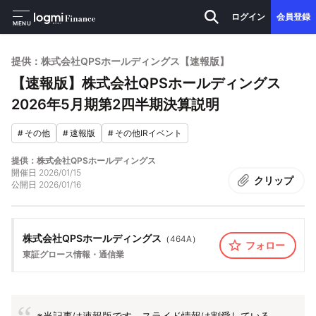
ログイン
会員登録
MENU
提供：株式会社QPSホールディングス【速報版】
【速報版】株式会社QPSホールディングス
2026年5月期第2四半期決算説明
#
その他
#
速報版
#
その他IRイベント
提供：株式会社QPSホールディングス
開催日
2026/01/15
クリップ
公開日
2026/01/16
株式会社QPSホールディングス
（
464A
）
フォロー
東証グロース
情報・通信業
※当記事は速報版です。スライド情報は割愛している