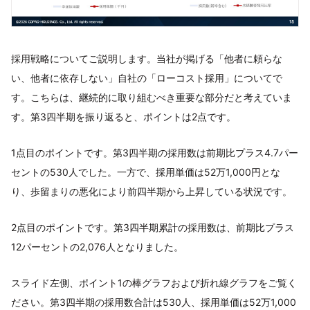
採用戦略についてご説明します。当社が掲げる「他者に頼らな
い、他者に依存しない」自社の「ローコスト採用」についてで
す。こちらは、継続的に取り組むべき重要な部分だと考えていま
す。第3四半期を振り返ると、ポイントは2点です。
1点目のポイントです。第3四半期の採用数は前期比プラス4.7パー
セントの530人でした。一方で、採用単価は52万1,000円とな
り、歩留まりの悪化により前四半期から上昇している状況です。
2点目のポイントです。第3四半期累計の採用数は、前期比プラス
12パーセントの2,076人となりました。
スライド左側、ポイント1の棒グラフおよび折れ線グラフをご覧く
ださい。第3四半期の採用数合計は530人、採用単価は52万1,000