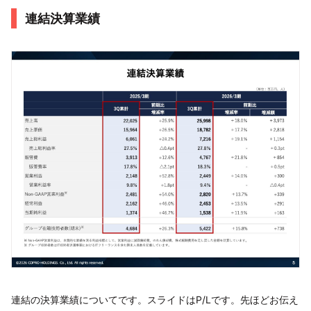
連結決算業績
連結の決算業績についてです。スライドはP/Lです。先ほどお伝え