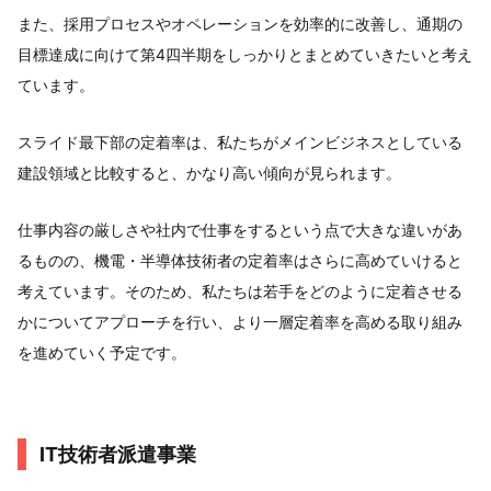
また、採用プロセスやオペレーションを効率的に改善し、通期の
目標達成に向けて第4四半期をしっかりとまとめていきたいと考え
ています。
スライド最下部の定着率は、私たちがメインビジネスとしている
建設領域と比較すると、かなり高い傾向が見られます。
仕事内容の厳しさや社内で仕事をするという点で大きな違いがあ
るものの、機電・半導体技術者の定着率はさらに高めていけると
考えています。そのため、私たちは若手をどのように定着させる
かについてアプローチを行い、より一層定着率を高める取り組み
を進めていく予定です。
IT技術者派遣事業