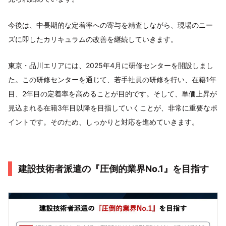
今後は、中長期的な定着率への寄与を精査しながら、現場のニー
ズに即したカリキュラムの改善を継続していきます。
東京・品川エリアには、2025年4月に研修センターを開設しまし
た。この研修センターを通じて、若手社員の研修を行い、在籍1年
目、2年目の定着率を高めることが目的です。そして、単価上昇が
見込まれる在籍3年目以降を目指していくことが、非常に重要なポ
イントです。そのため、しっかりと対応を進めていきます。
建設技術者派遣の『圧倒的業界No.1』を目指す