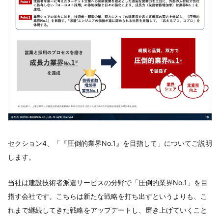
セクション4、「『圧倒的業界No.1』を目指して」についてご説明
します。
当社は建設技術者派遣サービスの分野で「圧倒的業界No.1」を目
指す会社です。こちらは新たな戦略を打ち出すというよりも、こ
れまで継続してきた戦略をアップデートし、磨き上げていくこと