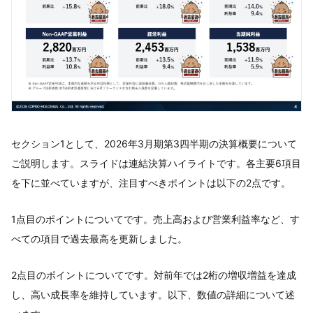
セクション1として、2026年3月期第3四半期の決算概要について
ご説明します。スライドは連結決算ハイライトです。各主要6項目
を下に並べていますが、注目すべきポイントは以下の2点です。
1点目のポイントについてです。売上高および営業利益率など、す
べての項目で過去最高を更新しました。
2点目のポイントについてです。対前年では2桁の増収増益を達成
し、高い成長率を維持しています。以下、数値の詳細について述