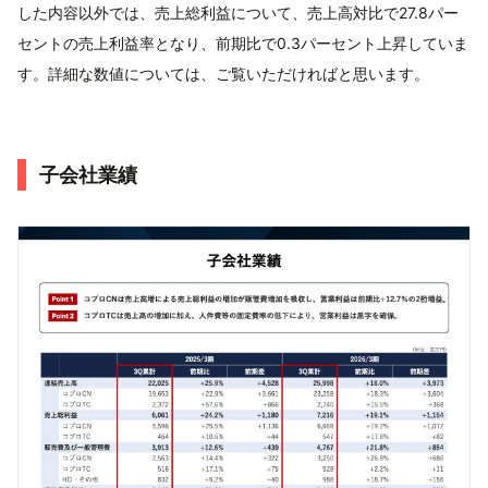
した内容以外では、売上総利益について、売上高対比で27.8パー
セントの売上利益率となり、前期比で0.3パーセント上昇していま
す。詳細な数値については、ご覧いただければと思います。
子会社業績