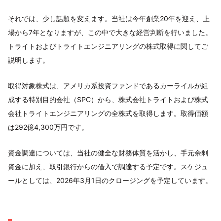
それでは、少し話題を変えます。当社は今年創業20年を迎え、上
場から7年となりますが、この中で大きな経営判断を行いました。
トライトおよびトライトエンジニアリングの株式取得に関してご
説明します。
取得対象株式は、アメリカ系投資ファンドであるカーライルが組
成する特別目的会社（SPC）から、株式会社トライトおよび株式
会社トライトエンジニアリングの全株式を取得します。取得価額
は292億4,300万円です。
資金調達については、当社の健全な財務体質を活かし、手元余剰
資金に加え、取引銀行からの借入で調達する予定です。スケジュ
ールとしては、2026年3月1日のクロージングを予定しています。