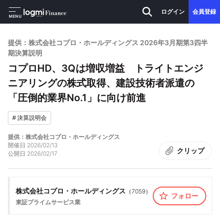
ログイン
会員登録
MENU
提供：株式会社コプロ・ホールディングス 2026年3月期第3四半
期決算説明
コプロHD、3Qは増収増益 トライトエンジ
ニアリングの株式取得、建設技術者派遣の
「圧倒的業界No.1」に向け前進
#
決算説明会
提供：株式会社コプロ・ホールディングス
開催日
2026/02/13
クリップ
公開日
2026/02/17
株式会社コプロ・ホールディングス
（
7059
）
フォロー
東証プライム
サービス業