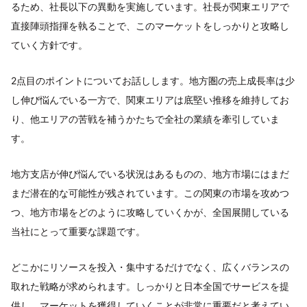
るため、社長以下の異動を実施しています。社長が関東エリアで
直接陣頭指揮を執ることで、このマーケットをしっかりと攻略し
ていく方針です。
2点目のポイントについてお話しします。地方圏の売上成長率は少
し伸び悩んでいる一方で、関東エリアは底堅い推移を維持してお
り、他エリアの苦戦を補うかたちで全社の業績を牽引していま
す。
地方支店が伸び悩んでいる状況はあるものの、地方市場にはまだ
まだ潜在的な可能性が残されています。この関東の市場を攻めつ
つ、地方市場をどのように攻略していくかが、全国展開している
当社にとって重要な課題です。
どこかにリソースを投入・集中するだけでなく、広くバランスの
取れた戦略が求められます。しっかりと日本全国でサービスを提
供し、マーケットを獲得していくことが非常に重要だと考えてい