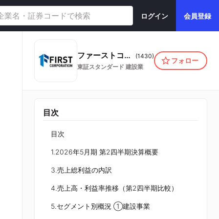
ログイン
会員登録
ファーストコーポレーション株式会社
(
1430
)
フォロー
東証スタンダード
建設業
目次
目次
1.2026年5月期 第2四半期決算概要
3.売上総利益の内訳
4.売上高・利益率推移（第2四半期比較）
5.セグメント別概況 ①建設事業