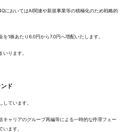
QにおいてはAI関連や新規事業等の積極化のため戦略的
1株あたり6.0円から7.0円へ増配いたします。
まいります。
レンド
ししています。
信キャリアのグループ再編等による一時的な停滞フェー
ています。