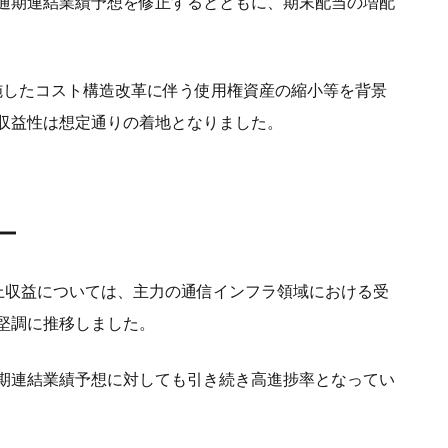
通期連結業績予想を修正するとともに、期末配当の増配
実施したコスト構造改革に伴う使用権資産の縮小等を背景
収益性は想定通りの着地となりました。
ー
上収益については、主力の通信インフラ領域における受
堅調に推移しました。
期連結業績予想に対しても引き続き高進捗率となってい