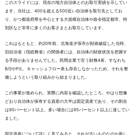
このスライドには、現在の地方自治体とのお取引実績を示してい
ます。当社は、400を超える500近い自治体を取引先としてお
り、かつ都道府県を中心とする大規模自治体や政令指定都市、特
別区など非常に多くのお客さまとお取引しています。
これはもともと、約20年前、北海道夕張市が財政破綻した当時、
旧自治省（現総務省）の関係者には、自治体の財政状況を把握す
る手段がありませんでした。民間企業で言う財務4表、すなわち
B/SやP/L、キャッシュフロー表も存在しなかったため、それを整
備しようという取り組みから始まりました。
この事業が進められ、実際に内容を確認したところ、やはり想像
どおり自治体が保有する資産の大半は固定資産であり、その割合
は90パーセント以上、多い場合には95パーセント以上に達してい
ました。
固定資産について詳しく見てみると、それが古いものなのか新し