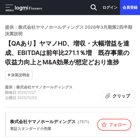
ログイン
会員登録
MENU
提供：株式会社ヤマノホールディングス 2026年3月期第2四半期
決算説明
【QAあり】ヤマノHD、増収・大幅増益を達
成、EBITDAは前年比271.1％増 既存事業の
収益力向上とM&A効果が想定どおり進捗
#
決算説明会
提供：株式会社ヤマノホールディングス
開催日
2025/11/27
クリップ
公開日
2025/12/03
株式会社ヤマノホールディングス
（
7571
）
フォロー
東証スタンダード
小売業