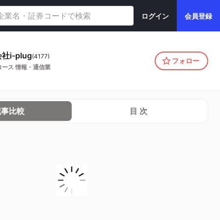
ログイン
会員登録
i-plug
(
4177
)
フォロー
ロース
情報・通信業
記事比較
目 次