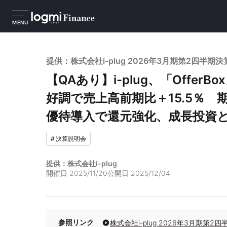
MENU
提供：株式会社i-plug 2026年3月期第2四半期
【QAあり】i-plug、「Offer
好調で売上高前期比＋15.5％ 
優待導入で還元強化、成長投資
#
決算説明会
提供：株式会社i-plug
開催日
2025/11/20
公開日
2025/12/04
参照リンク
株式会社i-plug 2026年3月期第2