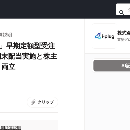
株式会社
決算説明
東証グ
Box」早期定額型受注
期末配当実施と株主
と両立
AI
クリップ
四半期決算説明