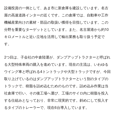
設備投資の一例として、あま市に新倉庫を建設しています。名古
屋の高速道路インターの近くです。この倉庫では、自動車や工作
機械産業向けの素材・部品の取扱い獲得を目指しています。この
分野を重要なターゲットとしています。また、名古屋港から約10
キロメートルと近い立地を活用して輸出業務も取り扱う予定で
す。
2つ目は、子会社の中倉陸運が、ダンプアップトラクターと呼ばれ
る大型特殊車両の購入を進めています。現在の主流は、いわゆる
ウイング車と呼ばれる4トントラックや大型トラックですが、今回
取り上げているのはダンプアップトラクターという別のタイプの
トラックで、樹脂を詰め込むためのものです。詰め込み作業は当
社倉庫で行い、その後工場へ運び、工場のサイロ内に樹脂を投入
する仕組みとなっており、非常に現実的です。斜めにして投入す
るタイプのトレーラーで、現在6台導入しています。