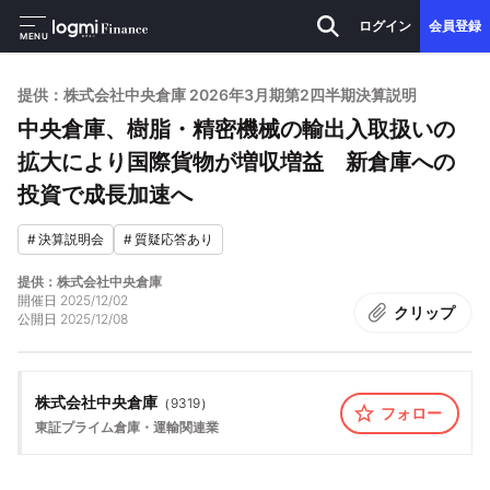
ログイン
会員登録
MENU
提供：株式会社中央倉庫 2026年3月期第2四半期決算説明
中央倉庫、樹脂・精密機械の輸出入取扱いの
拡大により国際貨物が増収増益 新倉庫への
投資で成長加速へ
#
決算説明会
#
質疑応答あり
提供：株式会社中央倉庫
開催日
2025/12/02
クリップ
公開日
2025/12/08
株式会社中央倉庫
（
9319
）
フォロー
東証プライム
倉庫・運輸関連業