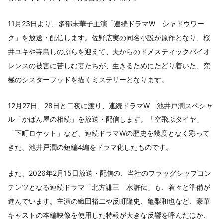
11月23日より、多部未華子主演「連続ドラマW シャドウワー
ク」を放送・配信します。佐野広実の同名小説が原作となり、桜
井ユキや寺島しのぶらを迎えて、夫からのドメスティックバイオ
レンスの被害に苦しむ妻たちが、生きるためにたどり着いた、究
極のシスターフッドを描くミステリーとなります。
12月27日、28日と二夜に渡り、連続ドラマW 池井戸潤スペシャ
ル「かばん屋の相続」を放送・配信します。「空飛ぶタイヤ」
「下町ロケット」など、連続ドラマWの歴史を幾度となく彩って
きた、池井戸潤の短編4編をドラマ化したものです。
また、2026年2月15日放送・配信の、当社のフラッグシップコン
テンツとなる連続ドラマ「北方謙三 水滸伝」も、着々と準備が
進んでいます。主演の織田裕二や反町隆史、亀梨和也など、豪華
キャストの本編映像を使用した特報が大きな反響を呼んだほか、