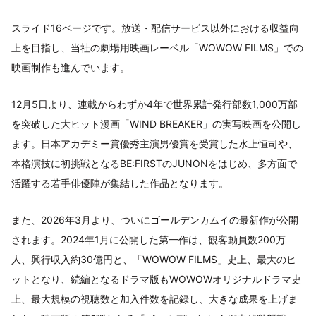
スライド16ページです。放送・配信サービス以外における収益向
上を目指し、当社の劇場用映画レーベル「WOWOW FILMS」での
映画制作も進んでいます。
12月5日より、連載からわずか4年で世界累計発行部数1,000万部
を突破した大ヒット漫画「WIND BREAKER」の実写映画を公開し
ます。日本アカデミー賞優秀主演男優賞を受賞した水上恒司や、
本格演技に初挑戦となるBE:FIRSTのJUNONをはじめ、多方面で
活躍する若手俳優陣が集結した作品となります。
また、2026年3月より、ついにゴールデンカムイの最新作が公開
されます。2024年1月に公開した第一作は、観客動員数200万
人、興行収入約30億円と、「WOWOW FILMS」史上、最大のヒ
ットとなり、続編となるドラマ版もWOWOWオリジナルドラマ史
上、最大規模の視聴数と加入件数を記録し、大きな成果を上げま