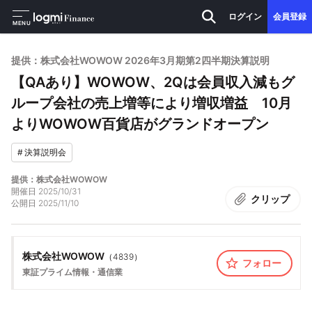
ログイン
会員登録
MENU
提供：株式会社WOWOW 2026年3月期第2四半期決算説明
【QAあり】WOWOW、2Qは会員収入減もグ
ループ会社の売上増等により増収増益 10月
よりWOWOW百貨店がグランドオープン
#
決算説明会
提供：株式会社WOWOW
開催日
2025/10/31
クリップ
公開日
2025/11/10
株式会社WOWOW
（
4839
）
フォロー
東証プライム
情報・通信業