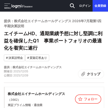
ログイン
会員登録
MENU
提供：株式会社エイチームホールディングス 2026年7月期第1四
半期決算説明
エイチームHD、通期業績予想に対し堅調に利
益を確保したQ1 事業ポートフォリオの最適
化を着実に遂行
#
決算説明会
#
質疑応答あり
提供：株式会社エイチームホールディングス
開催日
2025/12/05
クリップ
公開日
2025/12/09
株式会社エイチームホールディングス
フォロー
（
3662
）
東証プライム
情報・通信業