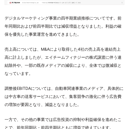
デジタルマーケティング事業の四半期業績推移についてです。前
年同期比および前四半期比では減収増益となりました。利益の確
保を優先した事業運営を進めてきました。
売上高については、M&Aにより取得した4社の売上高を連結売上
高に計上しましたが、エイチームフィナジーの株式譲渡に伴う連
結除外や、一部の既存メディアの減収により、全体では微減収と
なっています。
調整後EBITDAについては、自動車関連事業のメディア、具体的に
は中古車の送客サービスにおいて、集客競争の激化に伴う広告費
の増加が要因となり、減益となりました。
一方で、その他の事業では広告投資の抑制や利益確保を進めたこ
とで、前年同期比・前四半期比ともに増益で終えています。