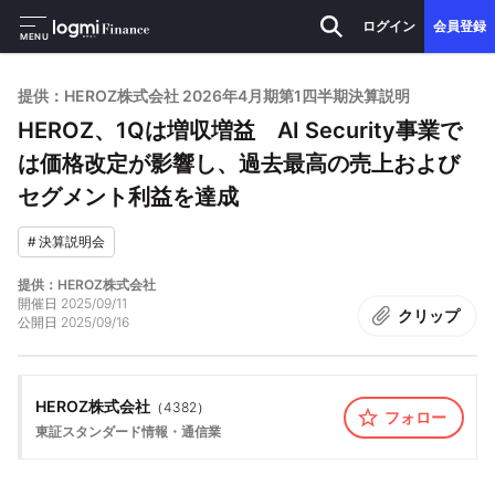
ログイン
会員登録
MENU
提供：HEROZ株式会社 2026年4月期第1四半期決算説明
HEROZ、1Qは増収増益 AI Security事業で
は価格改定が影響し、過去最高の売上および
セグメント利益を達成
#
決算説明会
提供：HEROZ株式会社
開催日
2025/09/11
クリップ
公開日
2025/09/16
HEROZ株式会社
（
4382
）
フォロー
東証スタンダード
情報・通信業