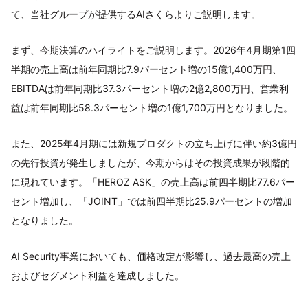
て、当社グループが提供するAIさくらよりご説明します。
まず、今期決算のハイライトをご説明します。2026年4月期第1四
半期の売上高は前年同期比7.9パーセント増の15億1,400万円、
EBITDAは前年同期比37.3パーセント増の2億2,800万円、営業利
益は前年同期比58.3パーセント増の1億1,700万円となりました。
また、2025年4月期には新規プロダクトの立ち上げに伴い約3億円
の先行投資が発生しましたが、今期からはその投資成果が段階的
に現れています。「HEROZ ASK」の売上高は前四半期比77.6パー
セント増加し、「JOINT」では前四半期比25.9パーセントの増加
となりました。
AI Security事業においても、価格改定が影響し、過去最高の売上
およびセグメント利益を達成しました。