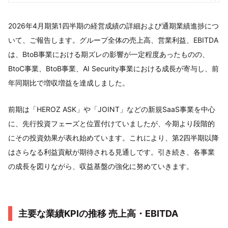
2026年4月期第1四半期の経営成績の詳細および通期業績進捗につ
いて、ご報告します。グループ全体の売上高、営業利益、EBITDA
は、BtoB事業における期ズレの影響が一定程度あったものの、
BtoC事業、BtoB事業、AI Security事業における成長が寄与し、前
年同期比で増収増益を達成しました。
前期は「HEROZ ASK」や「JOINT」などの新規SaaS事業を中心
に、先行投資フェーズと位置付けていましたが、今期より段階的
にその投資効果が表れ始めています。これにより、第2四半期以降
はさらなる利益貢献が期待される見通しです。引き続き、各事業
の成長を図りながら、収益基盤の強化に努めていきます。
主要な業績KPIの推移 売上高・EBITDA