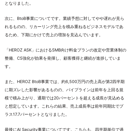
となりました。
次に、BtoB事業についてです。業績予想に対してやや遅れが見ら
れるものの、リカーリング売上を積み重ねるビジネスモデルであ
るため、下期にかけて売上の増加を見込んでいます。
「HEROZ ASK」におけるSMB向け料金プランの改定や営業体制の
整備、CS強化が効果を発揮し、顧客獲得と継続が進捗していま
す。
また、HEROZ BtoB事業では、約6,500万円の売上高が第2四半期
に期ズレした影響があるものの、パイプラインは前年を上回る規
模で積み上がり、通期では20パーセントを超える成長が見込める
と想定しています。これらの結果、売上成長率は前年同期比でプ
ラス17.7パーセントとなりました。
最後にAI Security事業についてです。こちらも、四半期単位で過