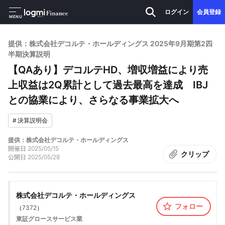
ログイン
会員登録
MENU
提供：株式会社デコルテ・ホールディングス 2025年9月期第2四
半期決算説明
【QAあり】デコルテHD、増収増益により売
上収益は2Q累計として過去最高を達成 IBJ
との協業により、さらなる事業拡大へ
#
決算説明会
提供：株式会社デコルテ・ホールディングス
開催日
2025/05/15
クリップ
公開日
2025/05/28
株式会社デコルテ・ホールディングス
フォロー
（
7372
）
東証グロース
サービス業