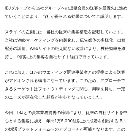
IBJグループから当社グループへの成婚会員の送客を最優先に進め
ていくことにより、当社が得られる効果についてご説明します。
スライドの左側には、当社の従来の集客構造を記載しています。
当社はWebマーケティングを内製化し、広告媒体の多様化、出稿
配分の調整、Webサイトの絶え間ない改善により、獲得効率を維
持し、9割以上の集客を自社サイト経由で行っています。
これに加え、ほかのウエディング関連事業者との提携による送客
がアドオンされる構造になっています。このため、アプローチで
きるターゲットはフォトウエディングに関心、興味を持ち、一定
のニーズが顕在化した顧客が中心となっていました。
今回、IBJとの資本業務提携の締結により、従来の自社サイトを中
心とする集客に加え、年間1万6,000組以上の成婚を創出するIBJ
の婚活プラットフォームへのアプローチが可能となります。この