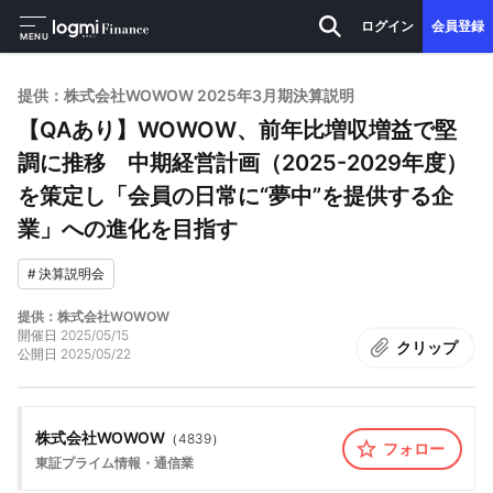
ログイン
会員登録
MENU
提供：株式会社WOWOW 2025年3月期決算説明
【QAあり】WOWOW、前年比増収増益で堅
調に推移 中期経営計画（2025-2029年度）
を策定し「会員の日常に“夢中”を提供する企
業」への進化を目指す
#
決算説明会
提供：株式会社WOWOW
開催日
2025/05/15
クリップ
公開日
2025/05/22
株式会社WOWOW
（
4839
）
フォロー
東証プライム
情報・通信業