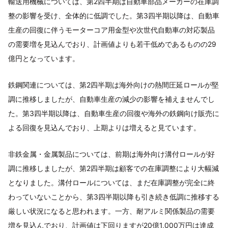
輸送用機械については、第2四半期は自動車部品メーカーの在庫調
整の影響を受け、全体的に低調でした。第3四半期以降は、自動車
生産の回復に伴うモーターコア用金型や次世代自動車の対応製品
の需要増を見込んでおり、計画値よりも若干低めであるものの29
億円となっています。
鉄鋼関連については、第2四半期は海外向けの熱間圧延ロールが堅
調に推移しましたが、自動車生産の減少の影響を補えませんでし
た。第3四半期以降は、自動車生産の回復や海外の鉄鋼向け販売に
よる回復を見込んでおり、上期よりは増えると見ています。
非鉄金属・金属製品については、前期は海外向け溝付ロールが好
調に推移しましたが、第2四半期は顧客での在庫調整により大幅減
となりました。溝付ロールについては、まだ在庫調整が完全に終
わっていないことから、第3四半期以降も引き続き低調に推移する
厳しい状況になると思われます。一方、耐アルミ関係製品の需要
増を見込んでおり、計画値は下回りますが20億1,000万円は達成