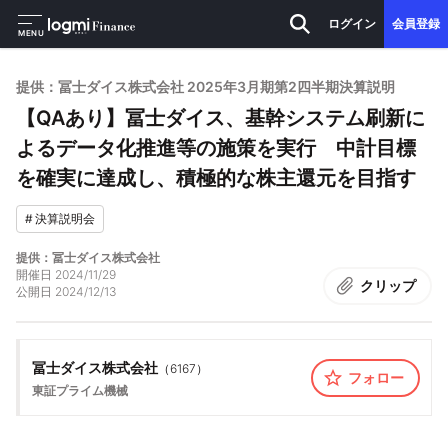
ログイン
会員登録
MENU
提供：冨士ダイス株式会社 2025年3月期第2四半期決算説明
【QAあり】冨士ダイス、基幹システム刷新に
よるデータ化推進等の施策を実行 中計目標
を確実に達成し、積極的な株主還元を目指す
#
決算説明会
提供：冨士ダイス株式会社
開催日
2024/11/29
クリップ
公開日
2024/12/13
冨士ダイス株式会社
（
6167
）
フォロー
東証プライム
機械