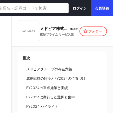
ログイン
会員登録
メドピア株式会社
(
6095
)
フォロー
NO IMAGE
東証プライム
サービス業
目次
メドピアグループの存在意義
成長戦略の転換とFY2024の位置づけ
FY2024の重点施策と実績
FY2024に実行した選択と集中
FY2024 ハイライト