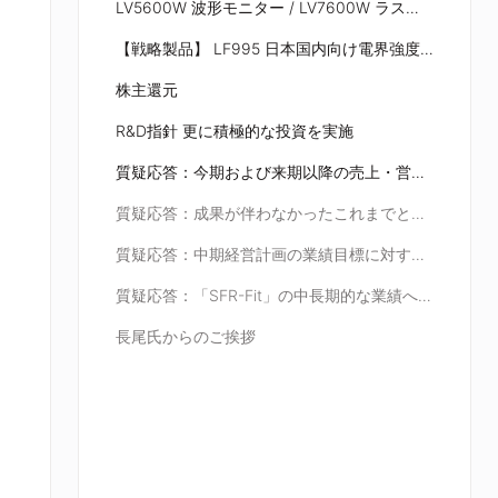
LV5600W 波形モニター / LV7600W ラスタライザー / LT4670 シンクジェネレーター
【戦略製品】 LF995 日本国内向け電界強度計
株主還元
R&D指針 更に積極的な投資を実施
質疑応答：今期および来期以降の売上・営業利益の牽引役について
質疑応答：成果が伴わなかったこれまでとの違いについて
質疑応答：中期経営計画の業績目標に対する考え方について
質疑応答：「SFR-Fit」の中長期的な業績へのインパクトについて
長尾氏からのご挨拶