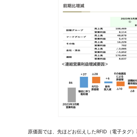
原価面では、先ほどお伝えしたRFID（電子タグ