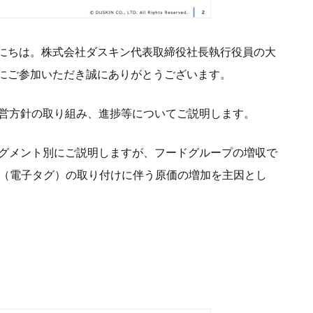
にちは。株式会社ダスキン代表取締役社長執行役員の大
にご参加いただき誠にありがとうございます。
経営方針の取り組み、進捗等についてご説明します。
セグメント別にご説明しますが、フードグループの増収で
D（電子タグ）の取り付けに伴う原価の増加を主因とし