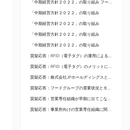
「中期経営方針２０２２」の取り組み フードグループ
「中期経営方針２０２２」の取り組み
「中期経営方針２０２２」の取り組み
「中期経営方針２０２２」の取り組み
「中期経営方針２０２２」の取り組み
質疑応答：RFID（電子タグ）の運用によるコスト削減効果について
質疑応答：RFID（電子タグ）のメリットについて
質疑応答：株式会社JPホールディングスとの提携について
質疑応答：フードグループの需要状況とモメンタムについて
質疑応答：営業専任組織が早期に出てこなかった理由について
質疑応答：事業所向けの営業専任組織に関する考え方について