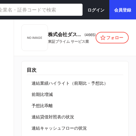
ログイン
会員登録
株式会社ダスキン
(
4665
)
フォロー
NO IMAGE
東証プライム
サービス業
目次
連結業績ハイライト（前期比・予想比）
前期比増減
予想比乖離
連結貸借対照表の状況
連結キャッシュフローの状況