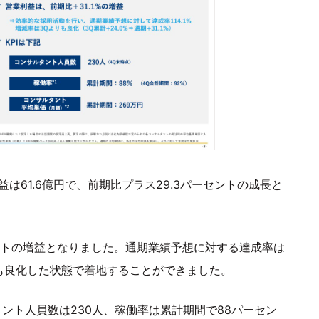
は61.6億円で、前期比プラス29.3パーセントの成長と
ーセントの増益となりました。通期業績予想に対する達成率は
りも良化した状態で着地することができました。
タント人員数は230人、稼働率は累計期間で88パーセン