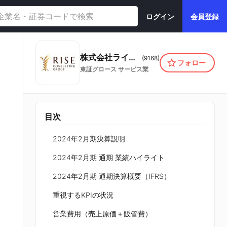
ログイン
会員登録
株式会社ライズ・コンサルティング・グループ
(
9168
)
フォロー
東証グロース
サービス業
目次
2024年2月期決算説明
2024年2月期 通期 業績ハイライト
2024年2月期 通期決算概要（IFRS）
重視するKPIの状況
営業費用（売上原価＋販管費）