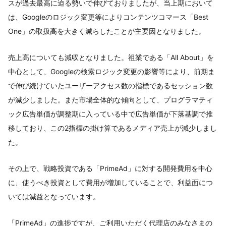
スが過去最高に迫る勢いで伸びておりましたが、当上期において
は、Googleのロジック変更等によりコンテンツコマース「Best
One」の取扱高を大きく減らしたことが主要因となりました。
売上高についても減収となりました。祖業である「All About」を
中心として、Googleの検索ロジック変更の影響等により、前期ま
で伸び続けていたユーザーアクセス数の指標であるセッション数
が減少しました。また市場全体的な傾向として、プログラマティ
ック広告単価が調整期に入っている中で広告単価が下落基調で推
移しており、この2指標の掛け算であるメディア売上が減少しまし
た。
その上で、戦略投資である「PrimeAd」に対する開発費用を中心
に、使うべき投資として費用が増加していることで、利益面につ
いては減益となっています。
「PrimeAd」の進捗ですが、ご利用いただく代理店のみなさまの