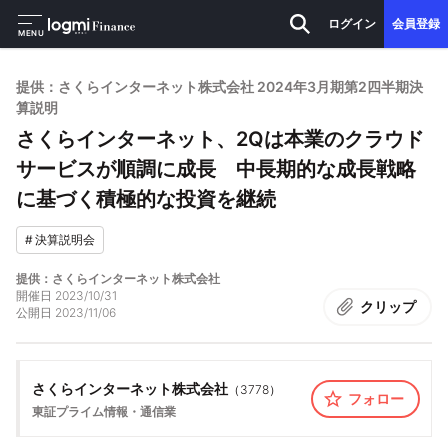
ログイン
会員登録
MENU
提供：さくらインターネット株式会社 2024年3月期第2四半期決
算説明
さくらインターネット、2Qは本業のクラウド
サービスが順調に成長 中長期的な成長戦略
に基づく積極的な投資を継続
#
決算説明会
提供：さくらインターネット株式会社
開催日
2023/10/31
クリップ
公開日
2023/11/06
さくらインターネット株式会社
（
3778
）
フォロー
東証プライム
情報・通信業