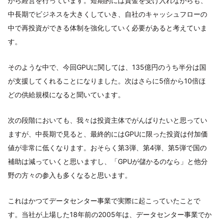
がら経営を行っています。短期的には資金を受け入れながらも、
中長期でビジネスを大きくしていき、自社のキャッシュフローの
中で再投資ができる体制を強化していく必要があると考えていま
す。
そのような中で、今回GPUに関しては、135億円のうち半分は国
が支援してくれることになりました。次はさらに5倍から10倍ほ
どの供給規模になると聞いています。
次の段階においても、我々は投資主体でがんばりたいと思ってい
ますが、中長期で見ると、最終的にはGPUに限った投資は付加価
値が非常に低くなります。おそらく第3弾、第4弾、第5弾で国の
補助は減っていくと思いますし、「GPUが儲かるのなら」と他分
野の方々の参入も多くなると思います。
これはかつてデータセンター事業で実際に起こっていたことで
す。当社が上場した18年前の2005年は、データセンター事業でか