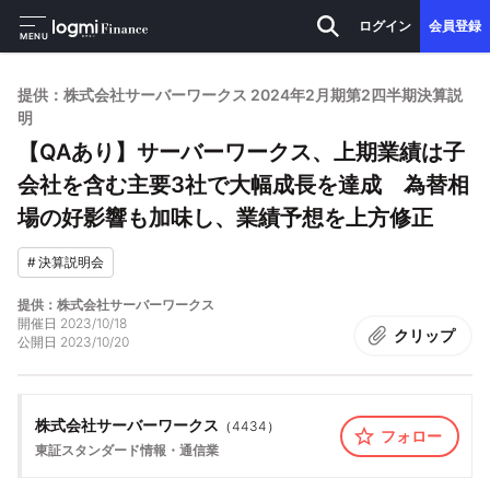
ログイン
会員登録
MENU
提供：株式会社サーバーワークス 2024年2月期第2四半期決算説
明
【QAあり】サーバーワークス、上期業績は子
会社を含む主要3社で大幅成長を達成 為替相
場の好影響も加味し、業績予想を上方修正
#
決算説明会
提供：株式会社サーバーワークス
開催日
2023/10/18
クリップ
公開日
2023/10/20
株式会社サーバーワークス
（
4434
）
フォロー
東証スタンダード
情報・通信業