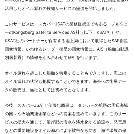
活用したオイル漏れの検知サービスの提供を開始しました。
このサービスは、スカパーJSATの業務提携先でもある、ノルウェ
ーのKongsberg Satellite Services AS社（以下、KSAT社）や、
KSAT社のパートナーが保有する地上局において取得したSAR衛星
画像情報、いわゆるレーダー衛星の画像情報に、AIS（船舶自動識
別層装置）の情報を組み合わせて解析を行います。
オイル漏れを起こした船舶を特定することもできますし、海上の
オイル漏れの状況も把握することができます。海外への衛星デー
タの販売は、当社としては初めてとなります。
今後、スカパーJSATと伊藤忠商事は、タンカーの航路の周辺海域
の国々や石油関連企業などへの提案を進めていきます。このサー
ビスの拡大を通じて、沿岸部の海水を淡水化する施設や、発電所
などの重要施設をオイル漏れによる被害から防ぎ、海洋環境の保