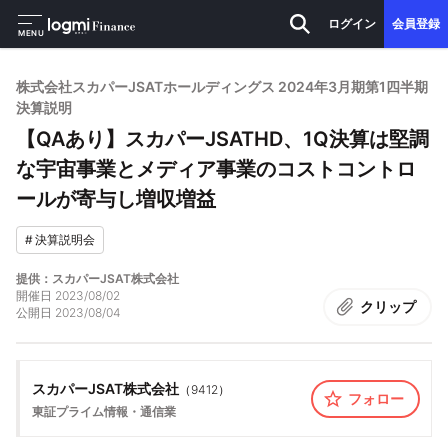
ログイン
会員登録
MENU
株式会社スカパーJSATホールディングス 2024年3月期第1四半期
決算説明
【QAあり】スカパーJSATHD、1Q決算は堅調
な宇宙事業とメディア事業のコストコントロ
ールが寄与し増収増益
#
決算説明会
提供：スカパーJSAT株式会社
開催日
2023/08/02
クリップ
公開日
2023/08/04
スカパーJSAT株式会社
（
9412
）
フォロー
東証プライム
情報・通信業