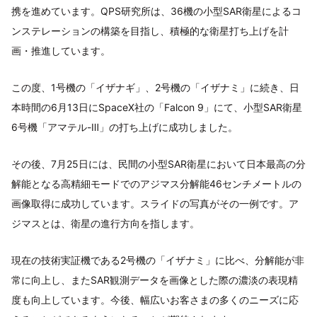
携を進めています。QPS研究所は、36機の小型SAR衛星によるコ
ンステレーションの構築を目指し、積極的な衛星打ち上げを計
画・推進しています。
この度、1号機の「イザナギ」、2号機の「イザナミ」に続き、日
本時間の6月13日にSpaceX社の「Falcon 9」にて、小型SAR衛星
6号機「アマテル-Ⅲ」の打ち上げに成功しました。
その後、7月25日には、民間の小型SAR衛星において日本最高の分
解能となる高精細モードでのアジマス分解能46センチメートルの
画像取得に成功しています。スライドの写真がその一例です。ア
ジマスとは、衛星の進行方向を指します。
現在の技術実証機である2号機の「イザナミ」に比べ、分解能が非
常に向上し、またSAR観測データを画像とした際の濃淡の表現精
度も向上しています。今後、幅広いお客さまの多くのニーズに応