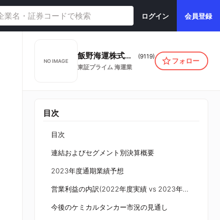
ログイン
会員登録
飯野海運株式会社
(
9119
)
フォロー
NO IMAGE
東証プライム
海運業
目次
目次
連結およびセグメント別決算概要
2023年度通期業績予想
営業利益の内訳(2022年度実績 vs 2023年度予想【5/9時点】)
今後のケミカルタンカー市況の見通し