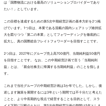
は「国際物流における最高のソリューションプロバイダーであり
たい！」としています。
この目標を達成するための第5次中期経営計画の基本方針を2つ掲
げています。1つ目は、本業である混載の国内シェアトップ維持拡
大を図りつつ「第二の本業」としてフォワーディングを徹底的に
拡大し、真の国際総合フレイトフォワーダーを目指すことです。
2つ目は、2027年にグループ売上高700億円、当期純利益50億円
を目指すことです。 なお、この中期経営計画で言う「当期純利
益」とは、「親会社株主に帰属する当期純利益」のことを指しま
す。
これまで当社グループの中期経営計画は3か年でした。しかし、後
述します施策を展開するには3年という期間では不十分だと考えた
ことと、より中長期的な視点で経営することを目的として、スラ
イド下部に記載のとおり、第5次中期経営計画の期間は5年としま