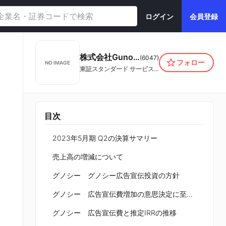
ログイン
会員登録
株式会社Gunosy
(
6047
)
フォロー
NO IMAGE
東証スタンダード
サービス業
目次
2023年5月期 Q2の決算サマリー
売上高の増減について
グノシー グノシー広告宣伝投資の方針
グノシー 広告宣伝費増加の意思決定に至った経緯
グノシー 広告宣伝費と推定IRRの推移