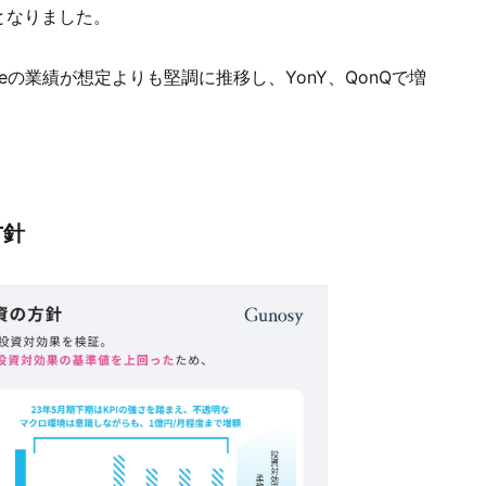
となりました。
seの業績が想定よりも堅調に推移し、YonY、QonQで増
方針