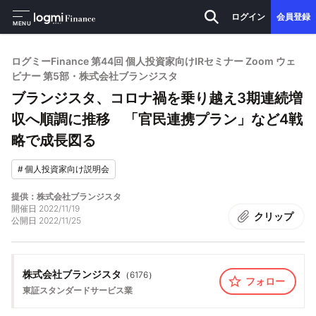
ログイン
会員登録
MENU
ログミーFinance 第44回 個人投資家向けIRセミナー Zoom ウェ
ビナー 第5部・株式会社ブランジスタ
ブランジスタ、コロナ禍を乗り越え3期連続増
収へ順調に推移 「官民連携プラン」など4戦
略で成長図る
#
個人投資家向け説明会
提供：株式会社ブランジスタ
開催日
2022/11/19
クリップ
公開日
2022/11/25
株式会社ブランジスタ
（
6176
）
フォロー
東証スタンダード
サービス業