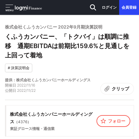
ログイン
会員登録
MENU
株式会社くふうカンパニー 2022年9月期決算説明
くふうカンパニー、「トクバイ」は順調に推
移 通期EBITDAは前期比159.6%と見通しを
上回って着地
#
決算説明会
提供：株式会社くふうカンパニーホールディングス
開催日
2022/11/16
クリップ
公開日
2022/11/22
株式会社くふうカンパニーホールディング
フォロー
ス
（
4376
）
東証グロース
情報・通信業