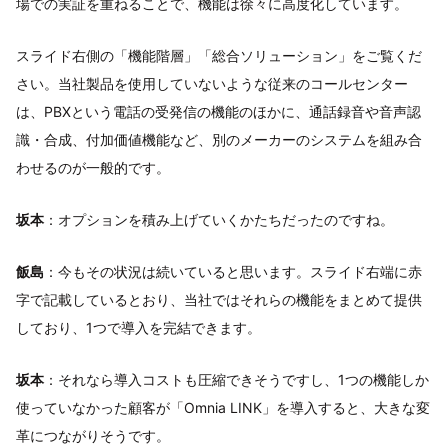
場での実証を重ねることで、機能は徐々に高度化しています。
スライド右側の「機能階層」「総合ソリューション」をご覧くだ
さい。当社製品を使用していないような従来のコールセンター
は、PBXという電話の受発信の機能のほかに、通話録音や音声認
識・合成、付加価値機能など、別のメーカーのシステムを組み合
わせるのが一般的です。
坂本
：オプションを積み上げていくかたちだったのですね。
飯島
：今もその状況は続いていると思います。スライド右端に赤
字で記載しているとおり、当社ではそれらの機能をまとめて提供
しており、1つで導入を完結できます。
坂本
：それなら導入コストも圧縮できそうですし、1つの機能しか
使っていなかった顧客が「Omnia LINK」を導入すると、大きな変
革につながりそうです。