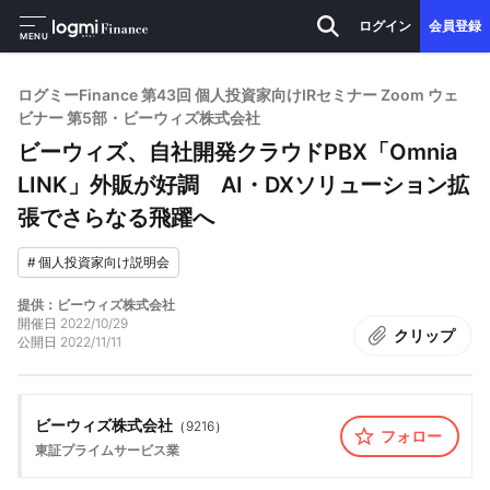
ログイン
会員登録
MENU
ログミーFinance 第43回 個人投資家向けIRセミナー Zoom ウェ
ビナー 第5部・ビーウィズ株式会社
ビーウィズ、自社開発クラウドPBX「Omnia
LINK」外販が好調 AI・DXソリューション拡
張でさらなる飛躍へ
#
個人投資家向け説明会
提供：ビーウィズ株式会社
開催日
2022/10/29
クリップ
公開日
2022/11/11
ビーウィズ株式会社
（
9216
）
フォロー
東証プライム
サービス業