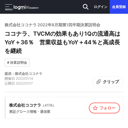
ログイン
会員登録
MENU
株式会社ココナラ 2022年8月期第1四半期決算説明会
ココナラ、TVCMの効果もあり1Qの流通高は
YoY＋36％ 営業収益もYoY＋44％と高成長
を継続
#
決算説明会
提供：株式会社ココナラ
開催日
2022/01/14
クリップ
公開日
2022/01/17
株式会社ココナラ
（
4176
）
フォロー
東証グロース
情報・通信業