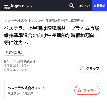
ログイン
会員登録
MENU
ベステラ株式会社 2022年1月期第2四半期決算説明会
ベステラ、上半期は増収増益 プライム市場
維持基準適合に向け中長期的な時価総額向上
等に注力へ
#
決算説明会
提供：ベステラ株式会社
開催日
2021/09/09
クリップ
公開日
2021/09/14
ベステラ株式会社
（
1433
）
フォロー
東証プライム
建設業