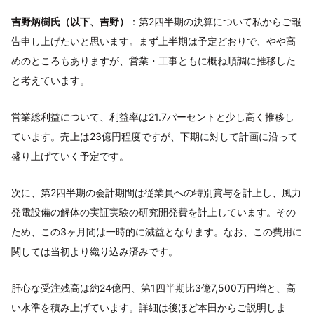
吉野炳樹氏（以下、吉野）
：第2四半期の決算について私からご報
告申し上げたいと思います。まず上半期は予定どおりで、やや高
めのところもありますが、営業・工事ともに概ね順調に推移した
と考えています。
営業総利益について、利益率は21.7パーセントと少し高く推移し
ています。売上は23億円程度ですが、下期に対して計画に沿って
盛り上げていく予定です。
次に、第2四半期の会計期間は従業員への特別賞与を計上し、風力
発電設備の解体の実証実験の研究開発費を計上しています。その
ため、この3ヶ月間は一時的に減益となります。なお、この費用に
関しては当初より織り込み済みです。
肝心な受注残高は約24億円、第1四半期比3億7,500万円増と、高
い水準を積み上げています。詳細は後ほど本田からご説明しま