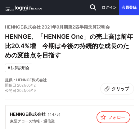
ログイン
会員登録
MENU
HENNGE株式会社 2021年9月期第2四半期決算説明会
HENNGE、「HENNGE One」の売上高は前年
比20.4%増 今期は今後の持続的な成長のた
めの変曲点を目指す
#
決算説明会
提供：HENNGE株式会社
開催日
2021/05/12
クリップ
公開日
2021/05/19
HENNGE株式会社
（
4475
）
フォロー
東証グロース
情報・通信業