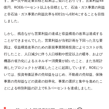
す。第一次中経定量目標と結果はご覧のとおりです。営業利益48
億円、ROE6パーセント以上を目標として、石油・ガス事業の利益
と非石油・ガス事業の利益比率を8対2から6対4にすることを目指
しました。
しかし、残念ながら営業利益の達成と収益構造の改革は達成する
ことができませんでした。営業利益が当初計画を下回った主な要
因は、収益構造改革のための新規事業開発投資によりコストが先
行したこと、人口減少に伴う人口移動や想定以上の暖冬、および
機器の省力化によるエネルギー消費量が続いたこと、また当初計
画したプロジェクトが遅延したことに起因しています。ROEにつ
いては、投資有価証券の売却益をはじめ、不動産の売却益、保険
事業の売却益などの資産の効率化、事業の選択と集中を進めたこ
とによる特別利益の計上で6.3パーセントを達成しました。