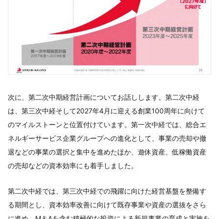
次に、第二次中期経営計画についてお話しします。第二次中経
は、第三次中経そして2027年4月に迎える創業100周年に向けて
のマイルストーンと位置付けています。第一次中経では、総合エ
ネルギーサービス企業グループへの進化として、事業の売却や撤
退などの事業の選択と集中を進めたほか、遊休資産、低稼働資産
の売却などの資本効率にも着手しました。
第二次中経では、第三次中経での飛躍に向けた経営基盤を整備す
る期間とし、資本効率改善に向けて既存事業や資産の選抜をさら
に進め、M＆Aを含む積極的な投資による新規事業の育成と実施を