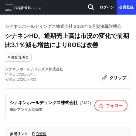
ログイン
会員登録
MENU
シナネンホールディングス株式会社 2020年3月期決算説明会
シナネンHD、通期売上高は市況の変化で前期
比3.1％減も増益によりROEは改善
#
決算説明会
シナネンホールディングス株式会社
開催日
2020/06/15
クリップ
公開日
2020/07/03
シナネンホールディングス株式会社
（
8132
）
フォロー
東証プライム
卸売業
参照リンク
IR資料