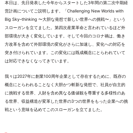
本日は、先日発表した今年からスタートした3年間の第二次中期経
営計画についてご説明します。「Challenging New Worlds with
Big Sky–thinking 〜大胆な発想で新しい世界への挑戦〜」という
スローガンを立てました。第四次産業革命と言われているほど外
部環境が大きく変化しています。そして今回のコロナ禍は、働き
方改革を含めて外部環境の変化がさらに加速し、変化への対応を
突き付けられています。この変化には既成概念にとらわれていて
は対応できなくなってきています。
我々は2027年に創業100周年企業として存在するために、既存の
概念にとらわれることなく大胆かつ斬新な発想で、社員が自主的
に挑戦する世界、人財を含め異なる価値観を尊重する多様性のあ
る世界、収益構造が変革した世界の3つの世界をもった企業への挑
戦という意味を込めてこのスローガンを立てました。