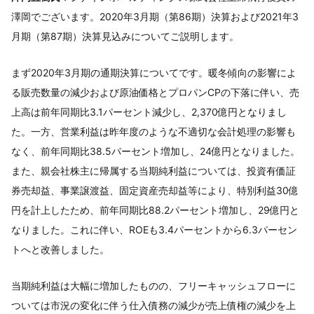
澤岡でございます。2020年3月期（第86期）決算および2021年3
月期（第87期）決算見込みについてご説明します。
まず2020年3月期の通期決算についてです。暖冬傾向の影響によ
る販売数量の減少および原油価格とプロパンCPの下落に伴い、売
上高は前年同期比3.1パーセント減少し、2,370億円となりまし
た。一方、営業利益は昨年度のような不適切な会計処理の影響も
なく、前年同期比38.5パーセント増加し、24億円となりました。
また、親会社株主に帰属する当期純利益については、投資有価証
券売却益、事業譲渡益、固定資産売却益等により、特別利益30億
円を計上したため、前年同期比88.2パーセント増加し、29億円と
なりました。これに伴い、ROEも3.4パーセントから6.3パーセン
トへと改善しました。
当期純利益は大幅に増加したものの、フリーキャッシュフローに
ついては市況の変化に伴う仕入債務の減少が売上債権の減少を上