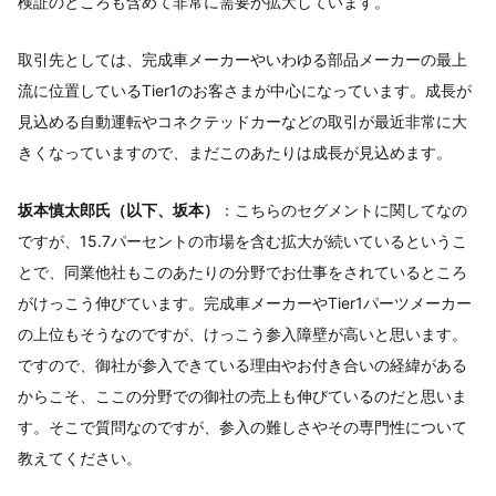
検証のところも含めて非常に需要が拡大しています。
取引先としては、完成車メーカーやいわゆる部品メーカーの最上
流に位置しているTier1のお客さまが中心になっています。成長が
見込める自動運転やコネクテッドカーなどの取引が最近非常に大
きくなっていますので、まだこのあたりは成長が見込めます。
坂本慎太郎氏（以下、坂本）
：こちらのセグメントに関してなの
ですが、15.7パーセントの市場を含む拡大が続いているというこ
とで、同業他社もこのあたりの分野でお仕事をされているところ
がけっこう伸びています。完成車メーカーやTier1パーツメーカー
の上位もそうなのですが、けっこう参入障壁が高いと思います。
ですので、御社が参入できている理由やお付き合いの経緯がある
からこそ、ここの分野での御社の売上も伸びているのだと思いま
す。そこで質問なのですが、参入の難しさやその専門性について
教えてください。