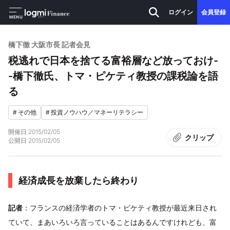
ログイン
会員登録
MENU
橋下徹 大阪市長 記者会見
税逃れで日本を捨てる富裕層など放っておけ-
-橋下徹氏、トマ・ピケティ教授の課税論を語
る
#
その他
#
投資ノウハウ／マネーリテラシー
開催日
2015/02/05
クリップ
公開日
2015/02/05
経済成長を放棄したら終わり
記者
：フランスの経済学者のトマ・ピケティ教授が最近来日され
ていて、まあいろいろ言っていることはあるんですけれども、富