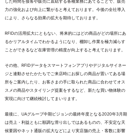
した時間を接客や販売に直結する各種業務にあてることで、販売
力の強化および向上に繋がると考えております。今後の全社導入
により、さらなる効果の拡大を期待しております。
RFIDの活用拡大にともない、将来的にはどの商品がどの場所にあ
るかリアルタイムでわかるようになり、棚卸し作業を極力減らす
ことができるなど在庫管理の精度が向上すると考えております。
その他、RFIDデータをスマートフォンアプリやデジタルサイネー
ジと連動させたかたちでご来店時にお探しの商品が置いてある場
所をご案内したり、お客さまの手に取られた商品に合わせてオス
スメの商品やスタイリング提案をするなど、新たな買い物体験の
実現に向けて継続検討してまいります。
最後に、UAグループ中期ビジョンの最終年度となる2020年3月期
は売上・利益ともに順調な滑り出しではあるものの、不安定な天
候要因やネット通販の拡大などにより実店舗の売上・客数に影響