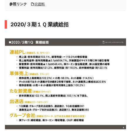
参照リンク
IR資料
2020/３期１Ｑ 業績総括