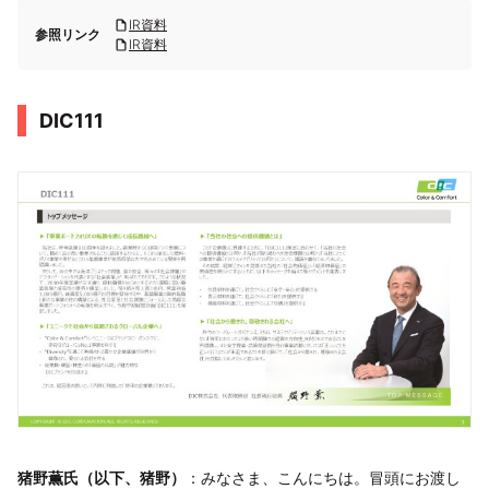
IR資料
参照リンク
IR資料
DIC111
猪野薫氏（以下、猪野）
：みなさま、こんにちは。冒頭にお渡し