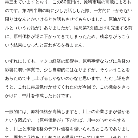
再三出ていますとおり、この80億円は、原料市場の高騰によるも
のです。第2四半期の時に少しお話しした際、一方的に上がらない
限りはなんとかいけるとお話もさせてもらいました。原油が70ド
ルと（いうお話が）ありましたが、結局第2次値上げを完遂する前
に、原料価格が逆に下がってきてしまったため、残念ながらこう
いう結果になったと言わざるを得ません。
いずれにしても、マクロ経済の影響や、原料事情ならびに為替の
影響に弱い体質で、少し自虐的にはなりますが、そういうことを
あらためて申し上げるしかないのかなと思います。ただし逆を言
うと、これに再度気付かせてくれたのが今回で、この機会をきっ
かけに、中計を作成したわけです。
一般的には、原料価格が高騰しますと、川上の企業さまが儲かる
という図式で、（原料価格が）下がれば、川中の当社からする
と、川上と末端価格のデフレ価格を強いられるところでありまし
て、両方に収益をはく奪される構造になっています。（それは）