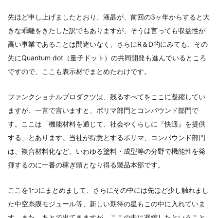
先ほど申し上げましたとおり、液晶が、前回の3ヶ年からすると大
きな乖離をきたした訳でもありますが、そうは言っても収益性が
高い事業であることは間違いなく、さらにR＆D的にみても、その
先にQuantum dot（量子ドット）の共同開発も進んでいるところ
ですので、ここも表示材でまとめたわけです。
ファンクショナルプロダクツは、残るすべてをここに凝縮してい
ますが、一言で言いますと、ポリマ部門とコンパウンド部門で
す。ここは「機能材料を通じて、社会やくらしに『快適』を提供
する」とあります。当社が得意とするポリマ、コンパウンド部門
は、複合材料化など、いわゆる塗料・成型等の分野で機能性を発
揮するのに一番の稼ぎ頭となり得る製品本部です。
ここを1つにまとめまして、さらにその中には先ほど少し触れまし
た中空糸膜モジュール等、新しい期待の星もこの中に入れていま
す。また、あとで出てきますが、ここの中に凝縮したということ