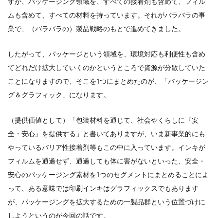
すが、パッケージング領域を、すべての接着剤も含めて、フィル
ムも含めて、すべての材料を持っています。それがバラバラの事
業で、（バラバラの）製品戦略のもとで進めてきました。
したがって、パッケージという領域を、環境対応も利便性も含め
てどれだけ拡大していくのかというところで資源が分散していた
ことになりますので、そこを1つにまとめたのが、「パッケージン
グ＆グラフィック」になります。
（提供価値として）「包装材料を通じて、社会やくらしに『安
全・安心』を提供する」と書いてありますが、いま新事業的にも
やっているバリア性接着剤等もこの中に入っています。インキが
フィルムを通過せず、通過しても体に害がないといった、安全・
安心のパッケージング素材を1つのセグメントにまとめることによ
って、ある意味では印刷インキはグラフィックスでもあります
が、パッケージングを拡大するための一製品群という位置づけに
しようというのが今回の話です。