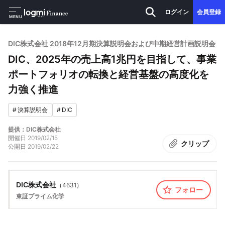
ログイン
会員登録
MENU
DIC株式会社 2018年12月期決算説明会および中期経営計画説明会
DIC、2025年の売上高1兆円を目指して、事業
ポートフォリオの転換と経営基盤の高度化を
力強く推進
#
決算説明会
#
DIC
提供：DIC株式会社
開催日
2019/02/15
クリップ
公開日
2019/02/22
DIC株式会社
（
4631
）
フォロー
東証プライム
化学