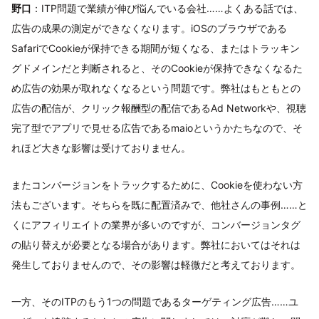
野口
：ITP問題で業績が伸び悩んでいる会社……よくある話では、
広告の成果の測定ができなくなります。iOSのブラウザである
SafariでCookieが保持できる期間が短くなる、またはトラッキン
グドメインだと判断されると、そのCookieが保持できなくなるた
め広告の効果が取れなくなるという問題です。弊社はもともとの
広告の配信が、クリック報酬型の配信であるAd Networkや、視聴
完了型でアプリで見せる広告であるmaioというかたちなので、そ
れほど大きな影響は受けておりません。
またコンバージョンをトラックするために、Cookieを使わない方
法もございます。そちらを既に配置済みで、他社さんの事例……と
くにアフィリエイトの業界が多いのですが、コンバージョンタグ
の貼り替えが必要となる場合があります。弊社においてはそれは
発生しておりませんので、その影響は軽微だと考えております。
一方、そのITPのもう1つの問題であるターゲティング広告……ユ