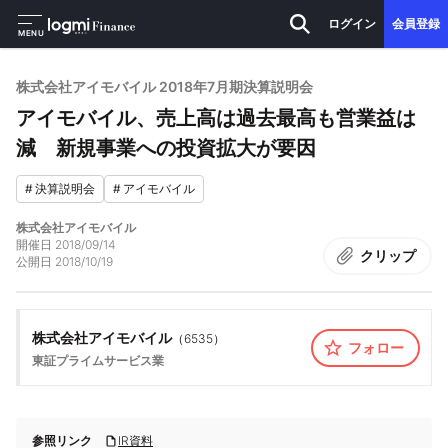
ログイン
会員登録
MENU
株式会社アイモバイル 2018年7月期決算説明会
アイモバイル、売上高は過去最高も営業益は
減 新規事業への投資拡大が要因
#
決算説明会
#
アイモバイル
株式会社アイモバイル
開催日
2018/09/14
クリップ
公開日
2018/10/19
株式会社アイモバイル
（
6535
）
フォロー
東証プライム
サービス業
参照リンク
IR資料