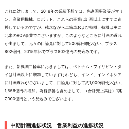
これに対しまして、2018年の業績予想では、先進国事業等がマリ
ン、産業用機械、ロボット、これらの事業は計画以上にすでに進
捗しているのですが、残念ながら二輪車および特機、特機は主に
北米のROV事業でございますが、このようなところに計画の遅れ
が出まして、元々の目論見に対して500億円弱少ない、プラス
802億円。2015年比でプラス802億円の見込みです。
また、新興国二輪車におきましては、ベトナム・フィリピン・タ
イは計画以上に増加していますけれども、インド、インドネシア
に計画遅れがございまして、目論見に対して約1,000億円少ない、
1,556億円の増加。為替影響も含めまして、（合計売上高は）1兆
7,000億円という見込みでございます。
中期計画進捗状況 営業利益の進捗状況