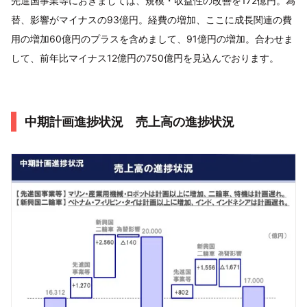
先進国事業等におきましては、規模・収益性の改善を172億円。為
替、影響がマイナスの93億円。経費の増加、ここに成長関連の費
用の増加60億円のプラスを含めまして、91億円の増加。合わせま
して、前年比マイナス12億円の750億円を見込んでおります。
中期計画進捗状況 売上高の進捗状況