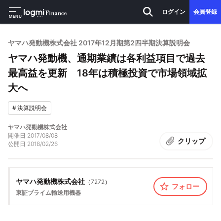
ログイン
会員登録
MENU
ヤマハ発動機株式会社 2017年12月期第2四半期決算説明会
ヤマハ発動機、通期業績は各利益項目で過去
最高益を更新 18年は積極投資で市場領域拡
大へ
#
決算説明会
ヤマハ発動機株式会社
開催日
2017/08/08
クリップ
公開日
2018/02/26
ヤマハ発動機株式会社
（
7272
）
フォロー
東証プライム
輸送用機器