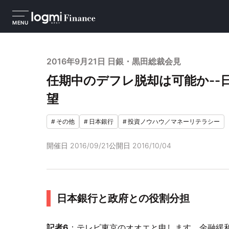
MENU
2016年9月21日 日銀・黒田総裁会見
任期中のデフレ脱却は可能か--日
望
#
その他
#
日本銀行
#
投資ノウハウ／マネーリテラシー
開催日
2016/09/21
公開日
2016/10/04
日本銀行と政府との役割分担
記者6
：テレビ東京のオオエと申します。金融緩