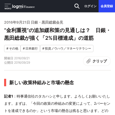
ログイン
会員登録
MENU
2016年9月21日 日銀・黒田総裁会見
“金利重視”の追加緩和策の見通しは？ 日銀・
黒田総裁が描く「2%目標達成」の道筋
#
その他
#
日本銀行
#
投資ノウハウ／マネーリテラシー
開催日
2016/09/21
クリップ
公開日
2016/09/29
新しい政策枠組みと市場の懸念
記者1
：時事通信社のタカハシと申します。よろしくお願いいたし
ます。まずは、「今回の政策の枠組みの変更によって、2パーセン
トを達成できるのか」という市場の懸念は残ると思います。どの