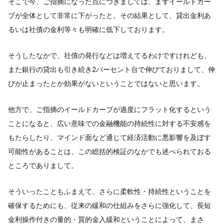
そこで今、ご指摘になった点につきましては、まずイールドカー
ブが全体として非常に下がったと。その結果として、貸出金利あ
るいは社債の金利等々も明確に低下しております。
そうしたなかで、社債の発行などは増えてるわけですけれども、
また銀行の貸出も引き続き2パーセント台で伸びておりまして、伸
びが止まったとか効果がないということではないと思います。
他方で、ご指摘のイールドカーブが過度にフラット化するという
ことになると、広い意味での金融機能の持続性に対する不安感を
もたらしたり、マインド面など通じて経済活動に悪影響を及ぼす
可能性があることは、この総括的検証のなかでも述べられておる
ところでありまして。
そういったこともふまえて、さらに柔軟性・持続性ということを
確保するためにも、従来の緩和の仕組みをさらに強化して、長短
金利操作付きの量的・質的金入緩和ということによって、まさ