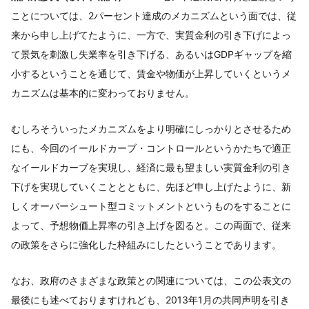
ことについては、2パーセント達成のメカニズムという面では、従
来から申し上げてたように、一方で、実質金利の引き下げによっ
て景気を刺激し失業率を引き下げる、あるいはGDPギャップを縮
小するということを通じて、賃金や物価が上昇していくというメ
カニズムは基本的に変わっておりません。
むしろそういったメカニズムをより明確にしっかりとさせるため
にも、今回のイールドカーブ・コントロールというかたちで適正
なイールドカーブを実現し、経済に最も望ましい実質金利の引き
下げを実現していくこととともに、先ほど申し上げたように、新
しくオーバーシュート型コミットメントというものをすることに
よって、予想物価上昇率の引き上げを図ると。この両面で、従来
の政策をさらに強化した枠組みにしたということであります。
なお、政府のさまざまな政策との関連については、この公表文の
最後にも述べておりますけれども、2013年1月の共同声明を引き