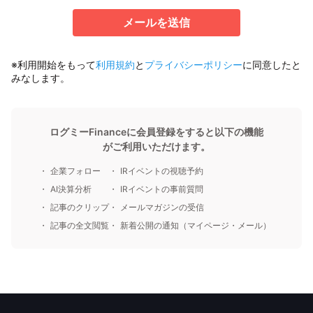
メールを送信
※利用開始をもって
利用規約
と
プライバシーポリシー
に同意したと
みなします。
ログミーFinanceに会員登録をすると以下の機能
がご利用いただけます。
企業フォロー
IRイベントの視聴予約
AI決算分析
IRイベントの事前質問
記事のクリップ
メールマガジンの受信
記事の全文閲覧
新着公開の通知（マイページ・メール）