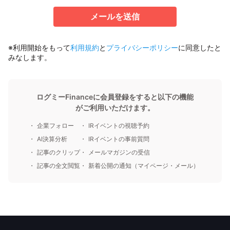
メールを送信
※利用開始をもって
利用規約
と
プライバシーポリシー
に同意したと
みなします。
ログミーFinanceに会員登録をすると以下の機能
がご利用いただけます。
企業フォロー
IRイベントの視聴予約
AI決算分析
IRイベントの事前質問
記事のクリップ
メールマガジンの受信
記事の全文閲覧
新着公開の通知（マイページ・メール）