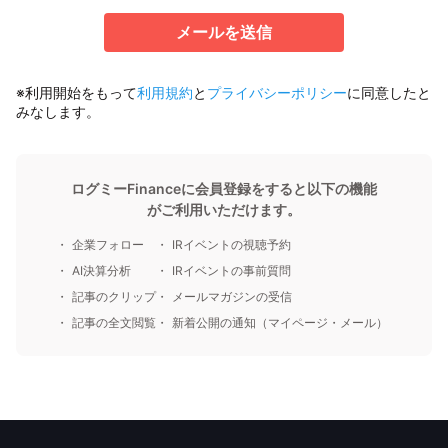
メールを送信
※利用開始をもって
利用規約
と
プライバシーポリシー
に同意したと
みなします。
ログミーFinanceに会員登録をすると以下の機能
がご利用いただけます。
企業フォロー
IRイベントの視聴予約
AI決算分析
IRイベントの事前質問
記事のクリップ
メールマガジンの受信
記事の全文閲覧
新着公開の通知（マイページ・メール）