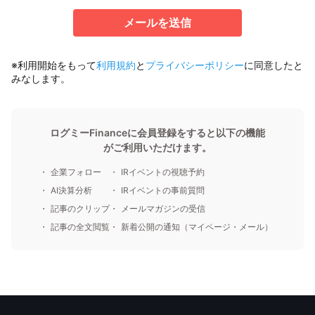
メールを送信
※利用開始をもって
利用規約
と
プライバシーポリシー
に同意したと
みなします。
ログミーFinanceに会員登録をすると以下の機能
がご利用いただけます。
企業フォロー
IRイベントの視聴予約
AI決算分析
IRイベントの事前質問
記事のクリップ
メールマガジンの受信
記事の全文閲覧
新着公開の通知（マイページ・メール）