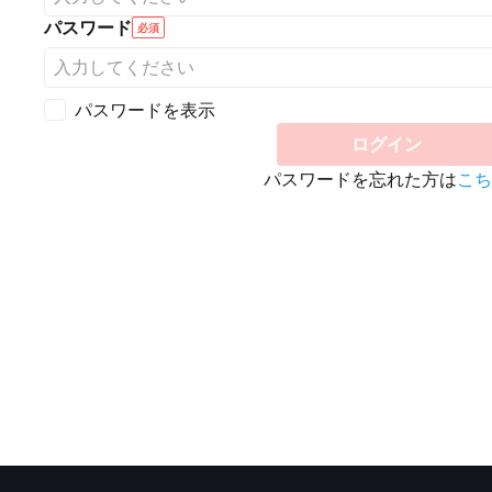
パスワード
必須
パスワードを表示
ログイン
パスワードを忘れた方は
こち