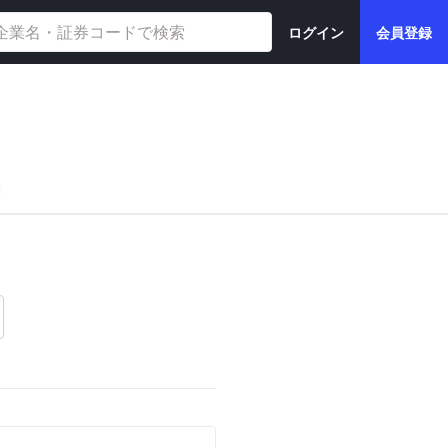
ログイン
会員登録